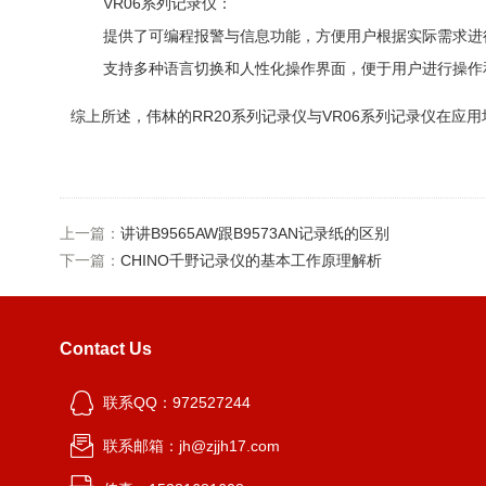
VR06系列记录仪
：
提供了可编程报警与信息功能，方便用户根据实际需求进
支持多种语言切换和人性化操作界面，便于用户进行操作
综上所述，伟林的RR20系列记录仪与VR06系列记录仪在
上一篇：
讲讲B9565AW跟B9573AN记录纸的区别
下一篇：
CHINO千野记录仪的基本工作原理解析
Contact Us
联系QQ：972527244
联系邮箱：jh@zjjh17.com