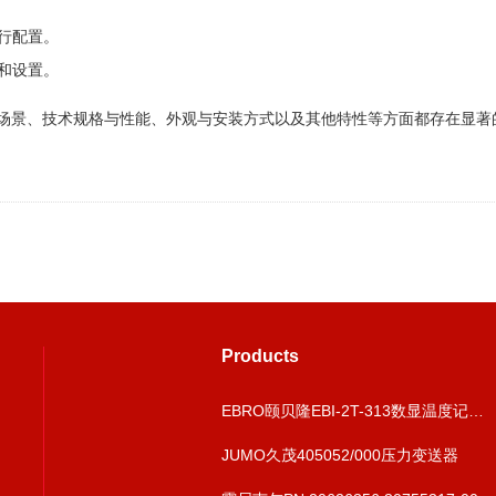
行配置。
和设置。
应用场景、技术规格与性能、外观与安装方式以及其他特性等方面都存在显
Products
EBRO颐贝隆EBI-2T-313数显温度记录验证仪
JUMO久茂405052/000压力变送器