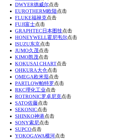
DWYER德威尔
点击
EUROTHERM欧陆
点击
FLUKE福禄克
点击
FUJI富士
点击
GRAPHTEC日本图技
点击
HONEYWELL霍尼韦尔
点击
ISUZU东京
点击
JUMO久茂
点击
KIMO凯茂
点击
KOKUSAI CHART
点击
OHKURA大仓
点击
OMEGA欧米茄
点击
PARTLOW帕特罗
点击
RKC理化工业
点击
ROTRONIC罗卓尼克
点击
SATO佐藤
点击
SEKONIC
点击
SHINKO神港
点击
SONY索尼
点击
SUPCO
点击
YOKOGAWA横河
点击