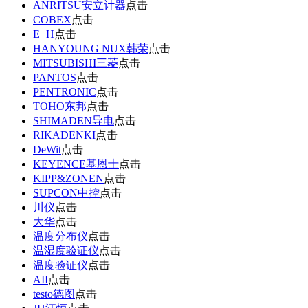
ANRITSU安立计器
点击
COBEX
点击
E+H
点击
HANYOUNG NUX韩荣
点击
MITSUBISHI三菱
点击
PANTOS
点击
PENTRONIC
点击
TOHO东邦
点击
SHIMADEN导电
点击
RIKADENKI
点击
DeWit
点击
KEYENCE基恩士
点击
KIPP&ZONEN
点击
SUPCON中控
点击
川仪
点击
大华
点击
温度分布仪
点击
温湿度验证仪
点击
温度验证仪
点击
AII
点击
testo德图
点击