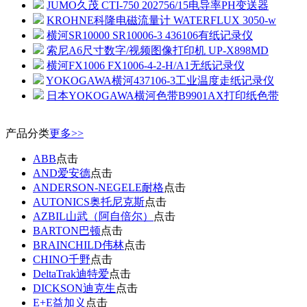
JUMO久茂 CTI-750 202756/15电导率PH变送器
KROHNE科隆电磁流量计 WATERFLUX 3050-w
横河SR10000 SR10006-3 436106有纸记录仪
索尼A6尺寸数字/视频图像打印机 UP-X898MD
横河FX1006 FX1006-4-2-H/A1无纸记录仪
YOKOGAWA横河437106-3工业温度走纸记录仪
日本YOKOGAWA横河色带B9901AX打印纸色带
产品分类
更多>>
ABB
点击
AND爱安德
点击
ANDERSON-NEGELE耐格
点击
AUTONICS奥托尼克斯
点击
AZBIL山武（阿自倍尔）
点击
BARTON巴顿
点击
BRAINCHILD伟林
点击
CHINO千野
点击
DeltaTrak迪特爱
点击
DICKSON迪克生
点击
E+E益加义
点击