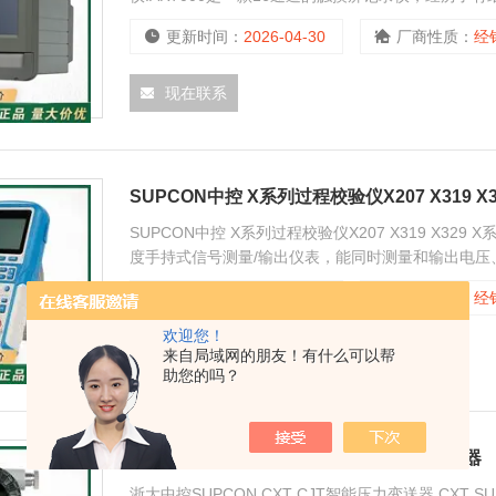
录仪，经历了有纸到无纸到触屏，支持万能模拟量输
更新时间：
2026-04-30
厂商性质：
经
输出
现在联系
SUPCON中控 X系列过程校验仪X207 X319 X3
SUPCON中控 X系列过程校验仪X207 X319 X32
度手持式信号测量/输出仪表，能同时测量和输出电
高准确度为±0.01%FS。 X系列过程校验仪/校
更新时间：
2026-04-14
厂商性质：
经
准仪器
欢迎您！
现在联系
来自局域网的朋友！有什么可以帮
助您的吗？
浙大中控SUPCON CXT CJT智能压力变送器
浙大中控SUPCON CXT CJT智能压力变送器 CXT