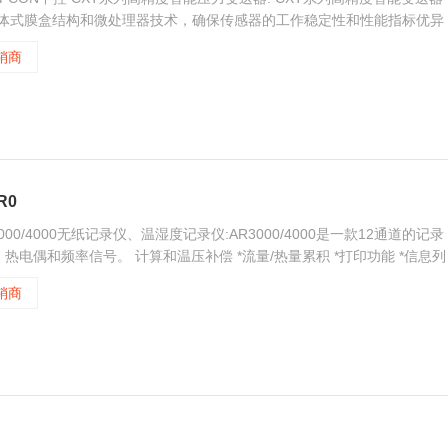
整体式膜盒结构和微处理器技术，确保传感器的工作稳定性和性能指标优异
的隔离膜片以满足不同用户和场合的需求，并能在微差压、高温、高真空等
销商
R0
R3000/4000无纸记录仪、温湿度记录仪:AR3000/4000是一款12通道的记录
电偶和频率信号。 计算和温压补偿 *流量/热量累积 *打印功能 *信息列
销商