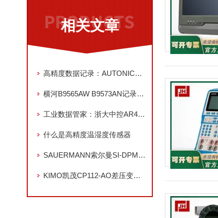
相关文章
高精度数据记录：AUTONICS D33006B-66X-01 6 色打印头（适配 KRN100）
横河B9565AW B9573AN记录纸库存充足
工业数据管家：浙大中控AR4000无纸记录仪技术解析
什么是高精度温湿度传感器
SAUERMANN索尔曼SI-DPMS机械式差压开关详解
KIMO凯茂CP112-AO差压变送器：精准压差监测核心，工业场景稳定运行保障