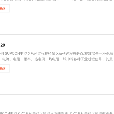
入，包括电流、电压、热电阻、热电偶和频率信号，最多可支持8通道配电
销商
29
9 X系列 SUPCON中控 X系列过程校验仪 X系列过程校验仪/校准器是一种高精
压、电流、电阻、频率、热电偶、热电阻、脉冲等各种工业过程信号，其最
准器能代替电流信号源、电压信号源、电阻箱、电子电位差计、频率计等测量校
销商
 SUPCON中控 CXT系列高精度智能压力变送器. CXT系列高精度智能变送器