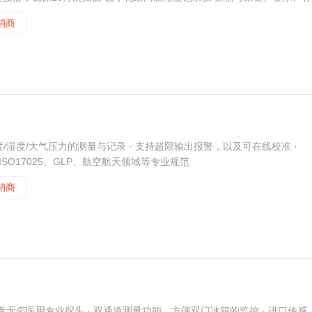
0℃~85℃超宽测量温区， 耐高温低温的传感器连接线缆，适应各种恶劣
销商
持温度/湿度/大气压力的测量与记录 · 支持超限输出报警，以及可在线校准 ·
· 符合ISO17025、GLP、航空航天领域等专业规范
销商
低温无毒无卤医用专业探头 · 双通道测量功能，方便双门冰箱的监控 · 进口传感