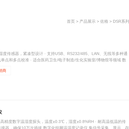
首页
>
产品展示
>
佐格
>
DSR系
温湿度传感器，紧凑型设计 · 支持USB、RS232/485、LAN、无线等多种通
线单点和多点校准 · 适合医药卫生/电子制造/生化实验室/博物馆等领域 数
于一体的数字化仪表。 超低功耗，节能环保 DSR-TH温度记录仪在待机
销商
仪
进口高精度数字温湿度探头，温度±0.3℃，湿度±0.8%RH · 耐高温低温的传
连接器，确保10万次插拔 数字化组网温湿度记录仪 集信号采集、显示、存