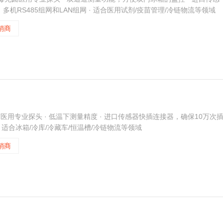
多机RS485组网和LAN组网 · 适合医用试剂/疫苗管理/冷链物流等领域
工作功率不超过0.18mW。
销商
卤医用专业探头 · 低温下测量精度 · 进口传感器快插连接器，确保10万次
 · 适合冰箱/冷库/冷藏车/恒温槽/冷链物流等领域
销商