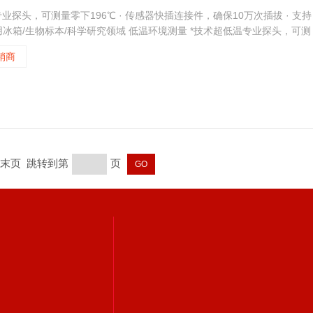
低温专业探头，可测量零下196℃ · 传感器快插连接件，确保10万次插拔 · 支持
合医用冰箱/生物标本/科学研究领域 低温环境测量 *技术超低温专业探头，可测
销商
页 末页 跳转到第
页