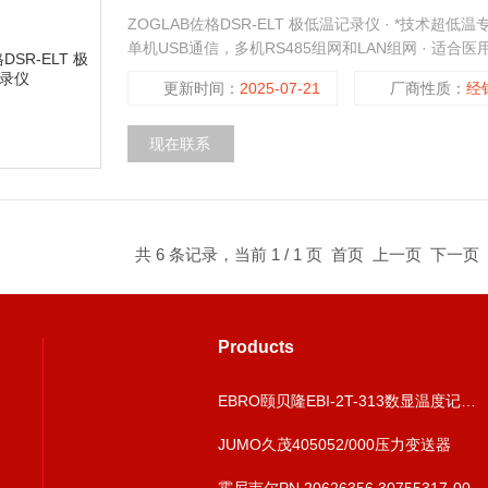
ZOGLAB佐格DSR-ELT 极低温记录仪 · *技术超
单机USB通信，多机RS485组网和LAN组网 · 适
量零下196℃。
更新时间：
2025-07-21
厂商性质：
经
现在联系
共 6 条记录，当前 1 / 1 页 首页 上一页 下一
Products
EBRO颐贝隆EBI-2T-313数显温度记录验证仪
JUMO久茂405052/000压力变送器