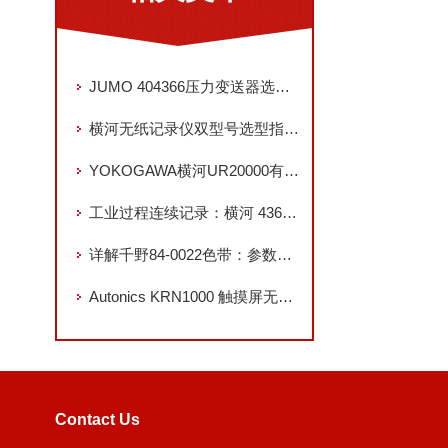
JUMO 404366压力变送器选型指南与安装调试要点
横河无纸记录仪双型号选型指南：GP10的灵活性与GP20的扩展性
YOKOGAWA横河UR20000有纸记录仪选型指南
工业过程连续记录：横河 436104-3 有纸记录仪应用解析
详解千野84-0022色带：参数、特点与多领域应用指南
Autonics KRN1000 触摸屏无纸记录仪：高精度多通道数据记录专家
Contact Us