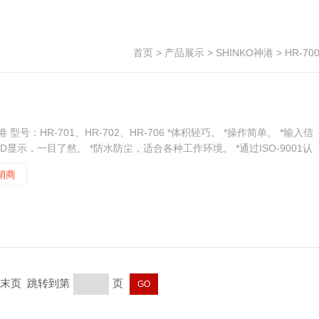
首页
>
产品展示
>
SHINKO神港
>
HR-70
 型号：HR-701、HR-702、HR-706 *体积轻巧。 *操作简单。 *输入信
ED显示，一目了然。 *防水防尘，适合各种工作环境。 *通过ISO-9001认
销商
页 末页 跳转到第
页