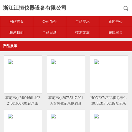
浙江江恒仪器设备有限公司
网站首页
公司简介
产品展示
新闻中心
联系我们
产品目录
技术文章
在线留言
产品展示
霍尼韦尔24001661-102
霍尼韦尔30755317-001
HONEYWELL霍尼韦尔
24001660-001记录纸
圆盘热敏记录纸圆形
30755317-001圆盘记录
纸