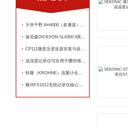
大华千野 AH4000（多通道）与 AL4000（轻量化）记录仪对比
迪克森DICKSON SL4350 4英寸圆图温度记录仪 全参数解析
CP111微差压变送器安装与设置指南：从接线到校准全流程
温湿度记录仪可应用于哪些领域？
科隆（KROHNE）流量计全系列解析：类型、技术优势与应用场景
横河FX1012无纸记录仪核心功能解析