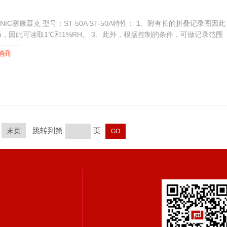
EKONIC塞康聂克 型号：ST-50A ST-50A特性： 1、附有长的折叠记录图因此
m，因此可读取1℃和1%RH。 3、此外，根据控制的条件，可做记录范围
感应器，测量范围可由摄氏-20~80度。
销商
跳转到第
页
末页