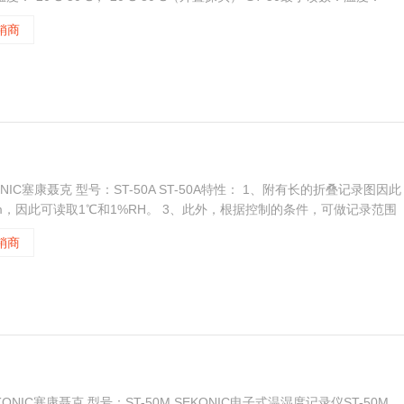
销商
EKONIC塞康聂克 型号：ST-50A ST-50A特性： 1、附有长的折叠记录图因此
m，因此可读取1℃和1%RH。 3、此外，根据控制的条件，可做记录范围
感应器，测量范围可由摄氏-20~80度。
销商
KONIC塞康聂克 型号：ST-50M SEKONIC电子式温湿度记录仪ST-50M