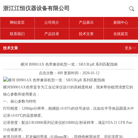
浙江江恒仪器设备有限公司
网站首页
公司简介
产品展示
新闻中心
联系我们
产品目录
技术文章
在线留言
技术文章
更多>>
横河 B9901AX 色带兼容机型一览：SR/UR/μR 系列匹配指南
点击次数：499 更新时间：2026-01-12
横河B9901AX色带是专为工业记录仪设计的高精度耗材，我来帮你梳理清楚它的
核心参数和使用要点：
一、核心参数与特性
打印精度‌：1200dpi分辨率，能捕捉±0.05%的信号波动，比如在半导体晶圆退火中
记录±0.03℃的温度梯度。
记录密度‌：配合UR10000系列记录仪的10000点/秒采样率，满足FDA 21 CFR Part
11合规要求。
材质与环境‌：尼龙编织带基（0.08mm厚），防静电树脂涂层，适应湿度30-