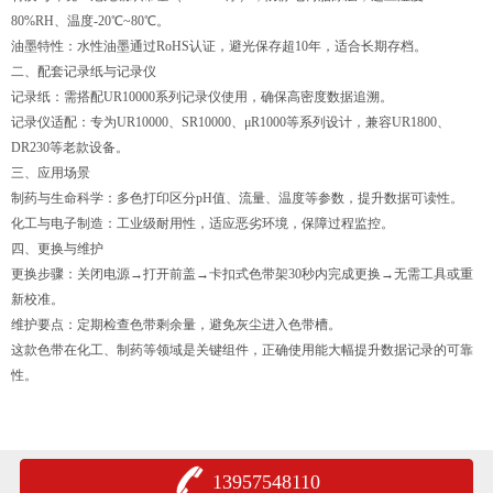
80%RH、温度-20℃~80℃。
油墨特性‌：水性油墨通过RoHS认证，避光保存超10年，适合长期存档。
二、配套记录纸与记录仪
记录纸‌：需搭配UR10000系列记录仪使用，确保高密度数据追溯。
记录仪适配‌：专为UR10000、SR10000、μR1000等系列设计，兼容UR1800、
DR230等老款设备。
三、应用场景
制药与生命科学‌：多色打印区分pH值、流量、温度等参数，提升数据可读性。
化工与电子制造‌：工业级耐用性，适应恶劣环境，保障过程监控。
四、更换与维护
更换步骤‌：关闭电源→打开前盖→卡扣式色带架30秒内完成更换→无需工具或重
新校准。
维护要点‌：定期检查色带剩余量，避免灰尘进入色带槽。
这款色带在化工、制药等领域是关键组件，正确使用能大幅提升数据记录的可靠
性。
13957548110