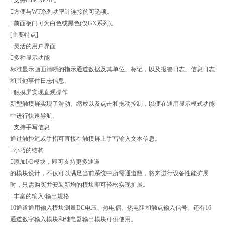
方便与WT系列功率计连接的可选项。
前面板门可为白色或黑色(仅GX系列)。
[主要特点]
灵活的用户界面
多种显示功能
标准显示画面清晰的指示通道数据及其单位、标记，以及报警日志、信息日志
和其他事件日志信息。
触摸屏实现直观操作
新型触摸屏实现了滑动、缩放以及点击和拖动控制，以便在通用显示模式功能
中进行快速导航。
支持手写信息
通过触控笔或手指可直接在触摸屏上手写输入文本信息。
小巧的结构
添加I/O模块，即可支持更多通道
的模块设计，不仅可以满足当前系统中所需通道数，将来进行设备性能扩展
时，只需购买并安装新增的模块即可轻松实现扩展。
丰富的输入/输出规格
10通道通用输入模块测量DC电压、热电偶、热电阻和触点输入信号。还有16
通道数字输入模块和继电器输出模块可供使用。