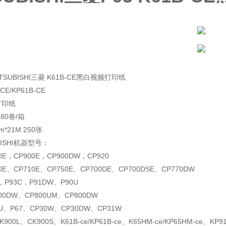
MITSUBISHI三菱 K61B-CE黑白视频打印纸
E/KP61B-CE
打印纸
80卷/箱
*21M 250张
BISHI机器型号：
E，CP900E，CP900DW，CP920
E、CP710E、CP750E、CP700DE、CP700DSE、CP770DW
，P93C，P91DW、P90U
00DW、CP800UM、CP800DW
U、P67、CP30W、CP30DW、CP31W
00L、CK900S、K61B-ce/KP61B-ce、K65HM-ce/KP65HM-ce、KP