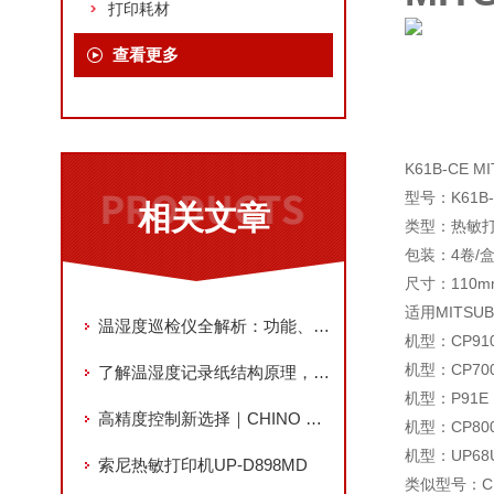
打印耗材
查看更多
K61B-CE 
型号：K61B-C
相关文章
类型：热敏
包装：4卷/盒
尺寸：110mm
适用MITSU
温湿度巡检仪全解析：功能、应用与选购指南
机型：CP910
机型：CP700
了解温湿度记录纸结构原理，得心应手使用机器！
机型：P91E
高精度控制新选择｜CHINO DB600 数字指示调节计
机型：CP80
机型：UP68
索尼热敏打印机UP-D898MD
类似型号：CK9