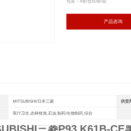
包装：4卷/盒80卷/箱
尺寸：110mm*21M 250张
适用MITSUBISHI机器型号：
产品咨询
MITSUBISHI/日本三菱
供货
医疗卫生,农林牧渔,石油,制药/生物制药,综合
SUBISHI三菱P93 K61B