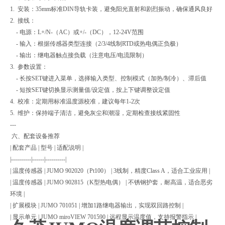
1. 安装：35mm标准DIN导轨卡装，避免阳光直射和剧烈振动，确保通风良好
2. 接线：
- 电源：L+/N-（AC）或+/-（DC），12-24V范围
- 输入：根据传感器类型连接（2/3/4线制RTD或热电偶正负极）
- 输出：继电器触点接负载（注意电压/电流限制）
3. 参数设置：
- 长按SET键进入菜单，选择输入类型、控制模式（加热/制冷）、滞后值
- 短按SET键切换显示测量值/设定值，按上下键调整设定值
4. 校准：定期用标准温度源校准，建议每年1-2次
5. 维护：保持端子清洁，避免灰尘和潮湿，定期检查接线紧固性
---
六、配套设备推荐
| 配套产品 | 型号 | 适配说明 |
|----------|------|----------|
| 温度传感器 | JUMO 902020（Pt100） | 3线制，精度Class A，适合工业应用 |
| 温度传感器 | JUMO 902815（K型热电偶） | 不锈钢护套，耐高温，适合恶劣
环境 |
| 扩展模块 | JUMO 701051 | 增加1路继电器输出，实现双回路控制 |
| 显示单元 | JUMO miroVIEW 701590 | 远程显示温度值，支持报警指示 |