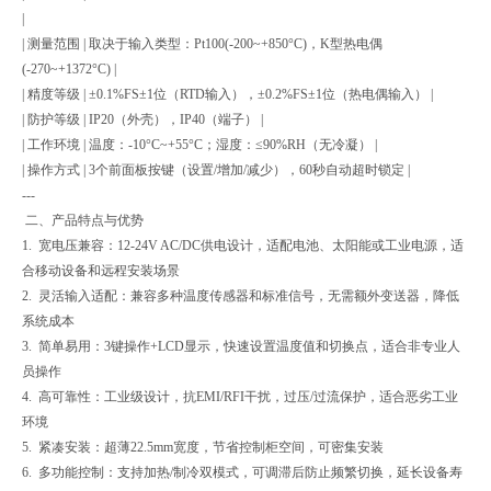
|
| 测量范围 | 取决于输入类型：Pt100(-200~+850°C)，K型热电偶
(-270~+1372°C) |
| 精度等级 | ±0.1%FS±1位（RTD输入），±0.2%FS±1位（热电偶输入） |
| 防护等级 | IP20（外壳），IP40（端子） |
| 工作环境 | 温度：-10°C~+55°C；湿度：≤90%RH（无冷凝） |
| 操作方式 | 3个前面板按键（设置/增加/减少），60秒自动超时锁定 |
---
二、产品特点与优势
1. 宽电压兼容：12-24V AC/DC供电设计，适配电池、太阳能或工业电源，适
合移动设备和远程安装场景
2. 灵活输入适配：兼容多种温度传感器和标准信号，无需额外变送器，降低
系统成本
3. 简单易用：3键操作+LCD显示，快速设置温度值和切换点，适合非专业人
员操作
4. 高可靠性：工业级设计，抗EMI/RFI干扰，过压/过流保护，适合恶劣工业
环境
5. 紧凑安装：超薄22.5mm宽度，节省控制柜空间，可密集安装
6. 多功能控制：支持加热/制冷双模式，可调滞后防止频繁切换，延长设备寿