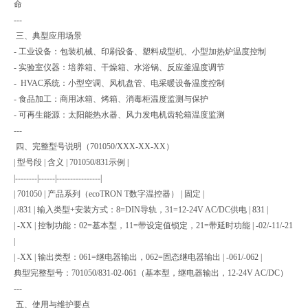
命
---
三、典型应用场景
- 工业设备：包装机械、印刷设备、塑料成型机、小型加热炉温度控制
- 实验室仪器：培养箱、干燥箱、水浴锅、反应釜温度调节
- HVAC系统：小型空调、风机盘管、电采暖设备温度控制
- 食品加工：商用冰箱、烤箱、消毒柜温度监测与保护
- 可再生能源：太阳能热水器、风力发电机齿轮箱温度监测
---
四、完整型号说明（701050/XXX-XX-XX）
| 型号段 | 含义 | 701050/831示例 |
|--------|------|----------------|
| 701050 | 产品系列（ecoTRON T数字温控器） | 固定 |
| /831 | 输入类型+安装方式：8=DIN导轨，31=12-24V AC/DC供电 | 831 |
| -XX | 控制功能：02=基本型，11=带设定值锁定，21=带延时功能 | -02/-11/-21
|
| -XX | 输出类型：061=继电器输出，062=固态继电器输出 | -061/-062 |
典型完整型号：701050/831-02-061（基本型，继电器输出，12-24V AC/DC）
---
五、使用与维护要点