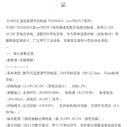
JUMO久茂温度调节控制器 701050/831（ecoTRON T系列）
JUMO 701050/831是ecoTRON T系列紧凑型数字温度控制器，采用12-24V
AC/DC宽电压供电，适配DIN导轨安装，专为简单温度控制（加热/制冷）和
极限值监测设计，广泛用于工业设备、实验室仪器和小型自动化系统。
---
一、核心参数总览
| 参数项 | 关键规格 |
|--------|----------|
| 基本类型 | 数字式温度调节控制器，DIN导轨安装（90×22.5mm，35mm标准
导轨） |
| 供电电源 | 12-24V AC/DC（宽电压设计），功耗≤2W |
| 测量输入 | 支持RTD（Pt100/Pt1000）、热电偶（K/J/T/E等）、标准电流
（0/4-20mA）或电压（0-10V）信号 |
| 控制模式 | 位式控制（ON/OFF），支持加热/制冷切换，可调开关滞后（0.1-
99.9K） |
| 输出配置 | 1路转换触点继电器（最-大250V AC/5A，阻性负载） |
| 显示功能 | 3位LCD数字显示，带°C/°F单位符号，实时显示测量温度或设定值