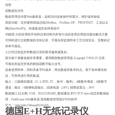
优势
高数据安全性
数据管理仪内置Web服务器：远程访问设备操作和显示，维护成本较低
系统功能：支持通用现场总线(Modbus、Profibus DP、PROFINET、工业以太
网(EtherNet/IP))，快速集成至各种系统中
功能强-大的应用软件包和仪表结构为所有行业的各类应用提供最佳解决方案
可同时进行过程数据的无纸记录、可视化和监测所有工艺过程安全、完整的记
录和可视化。
人们对过程监控和数据记录的要求越来越复杂。
因为每个测量值都非常重要，通用图形数据管理器 Ecograph T RSG35 记录、
可视化和监控所有的模拟或数字输入信号。
设备使用简单，同时具备节约成本，简化数据采集等特点。基于各种通信协
议，可简单进行系统集成。
输入：12路模拟通道（U, I, RTD, TC，脉冲，频率)，4路数学通道，6路数字
通道；输出：6路继电器输出，回路电源（24V), 报警设置点：30个
数据接口:以太网, USB，RS232/RS485; 数据通信:RTU/TCP slave;组态和数据处
理：FieldCarae,Web服务器,现场数据管理器(FDM)软件
尺寸：144x144x158mm(HxWxD)
德国E+H无纸记录仪