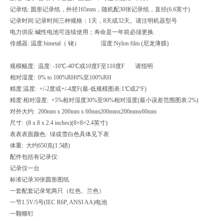
记录纸: 圆形记录纸，外径165mm，随机配30张记录纸，直径(6.6英寸)
记录时间:记录时间三种规格：1天，8天或32天。请注明机器型号
电力供应:碱性电池可连续使用；寿命是一年前必须更换.
传感器: 温度:bimetal（ 铑） 湿度:Nylon film (尼龙薄膜)
规模幅度: 温度: -10℃-40℃或10度F至110度F 请指明
相对湿度: 0% to 100%RH0%至100%RH
精度:温度: +/-2度或+/-4度F(最-低规模图表:1℃或2°F)
精度:相对湿度: +5%相对湿度30%至90%相对湿度(最小误差范围图表:2%)
对外大约: 200mm x 200mm x 60mm200mmx200mmx60mm
尺寸: (8 x 8 x 2.4 inches)(8×8×2.4英寸)
表表表面颜色: 绿或雪白色具体见下表
体重: 大约650克(1.5磅)
配件包括有记录仪:
记录仪一台
标准记录30张圆形图纸
一套配套记录笔两只（红色、兰色）
一节1.5V/5号(IEC R6P, ANSI AA)电池
一颗螺钉