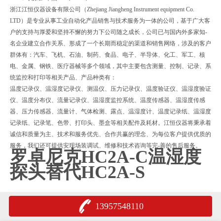
浙江江恒仪器设备有限公司（Zhejiang Jiangheng Instrument equipment Co.
LTD）是专业从事工业自动化产品销售与技术服务为一体的公司，基于广大客
户的支持与厚爱和坚持不懈的努力下公司随之成长，公司已与国内外多家知-
名企业建立合作关系、形成了一个长期而稳定的渠道和销售网络，涉及的客户
群体有：汽车、飞机、石油、制药、食品、电子、半导体、化工、军工、核
电、金属、钢铁、医疗器械等多个领域，其中主要包含测量、控制、记录、系
统监控和打印等相关产品、产品种类有：
温度记录仪、温湿度记录仪、测温仪、压力记录仪、温度验证仪、温湿度验证
仪、温度分布仪、流量记录仪、温湿度监控系统、温度传感器、温湿度传感
器、压力传感器、流量计、气体检测、露点、温湿度计、温度记录纸、温湿度
记录纸、记录笔、色带、打印头、墨盒等相关配件及耗材。江恒仪器将秉承着
诚信和质量为主、技术和服务优先、合作共赢的理念、为每位客户提供优质的
服务，我们还可提供安现场装调试、维修和技术咨询等完-善的售后服务。
罗卓尼克HC2A-C温湿度
探头替代HC2A-S
13957548110