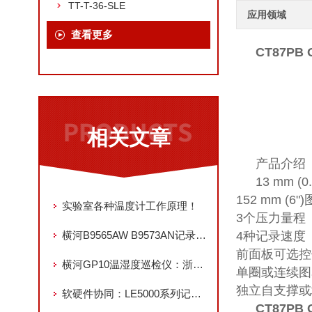
TT-T-36-SLE
应用领域
查看更多
CT87PB
相关文章
产品介绍
13 mm (
152 mm (6"
实验室各种温度计工作原理！
3个压力量程
横河B9565AW B9573AN记录纸库存充足
4种记录速度
前面板可选控
横河GP10温湿度巡检仪：浙江江恒代理推荐，多通道高精度工业监测的选择
单圈或连续图
独立自支撑或
软硬件协同：LE5000系列记录仪的通信生态与数据分析能力
CT87PB