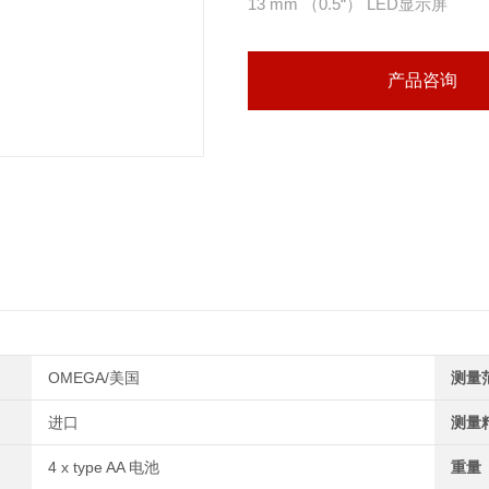
13 mm （0.5“） LED显示屏
152 mm （6“）图表
3个压力量程
产品咨询
4种记录速度
前面板可选控件
单圈或连续图表旋转
独立自支撑或墙壁安装
OMEGA/美国
测量
进口
测量
4 x type AA 电池
重量