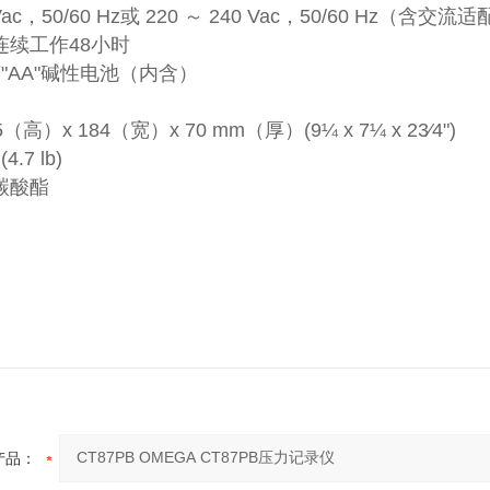
Vac，50/60 Hz或 220 ～ 240 Vac，50/60 Hz（含交流
连续工作48小时
节"AA"碱性电池（内含）
（高）x 184（宽）x 70 mm（厚）(9¼ x 7¼ x 23⁄4")
4.7 lb)
碳酸酯
产品：