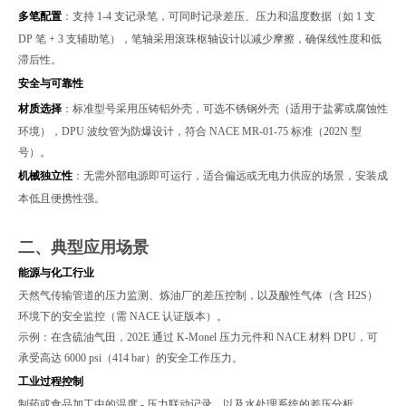
多笔配置
：支持 1-4 支记录笔，可同时记录差压、压力和温度数据（如 1 支
DP 笔 + 3 支辅助笔），笔轴采用滚珠枢轴设计以减少摩擦，确保线性度和低
滞后性。
安全与可靠性
材质选择
：标准型号采用压铸铝外壳，可选不锈钢外壳（适用于盐雾或腐蚀性
环境），DPU 波纹管为防爆设计，符合 NACE MR-01-75 标准（202N 型
号）。
机械独立性
：无需外部电源即可运行，适合偏远或无电力供应的场景，安装成
本低且便携性强。
二、典型应用场景
能源与化工行业
天然气传输管道的压力监测、炼油厂的差压控制，以及酸性气体（含 H2S）
环境下的安全监控（需 NACE 认证版本）。
示例：在含硫油气田，202E 通过 K-Monel 压力元件和 NACE 材料 DPU，可
承受高达 6000 psi（414 bar）的安全工作压力。
工业过程控制
制药或食品加工中的温度 - 压力联动记录，以及水处理系统的差压分析。