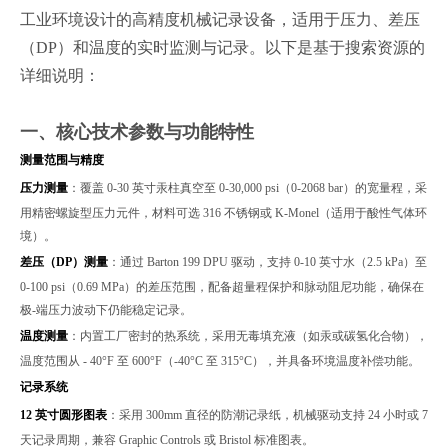
工业环境设计的高精度机械记录设备，适用于压力、差压
（DP）和温度的实时监测与记录。以下是基于搜索资源的
详细说明：
一、核心技术参数与功能特性
测量范围与精度
压力测量
：覆盖 0-30 英寸汞柱真空至 0-30,000 psi（0-2068 bar）的宽量程，采
用精密螺旋型压力元件，材料可选 316 不锈钢或 K-Monel（适用于酸性气体环
境）。
差压（DP）测量
：通过 Barton 199 DPU 驱动，支持 0-10 英寸水（2.5 kPa）至
0-100 psi（0.69 MPa）的差压范围，配备超量程保护和脉动阻尼功能，确保在
极-端压力波动下仍能稳定记录。
温度测量
：内置工厂密封的热系统，采用无毒填充液（如汞或碳氢化合物），
温度范围从 - 40°F 至 600°F（-40°C 至 315°C），并具备环境温度补偿功能。
记录系统
12 英寸圆形图表
：采用 300mm 直径的防潮记录纸，机械驱动支持 24 小时或 7
天记录周期，兼容 Graphic Controls 或 Bristol 标准图表。