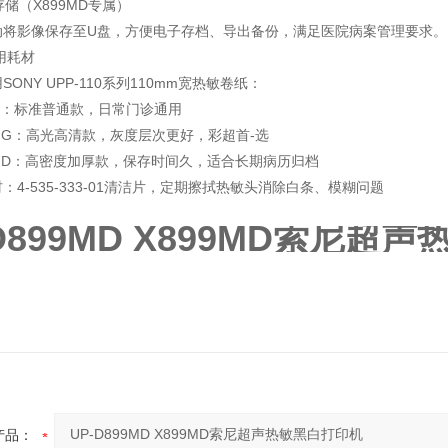
像存储（X899MD专属）
动将影像保存至U盘，方便电子存档、导出备份，满足医院病案管理要求。
用耗材
ONY UPP-110系列110mm宽热敏卷纸：
110S：标准普通款，日常门诊通用
110HG：高光高清款，灰度层次更好，彩超首-选
-110HD：高密度加厚款，保存时间久，适合长期病历归档
：4-535-333-01清洁片，定期擦拭热敏头消除白条、模糊问题
-D899MD X899MD索尼超
产品：