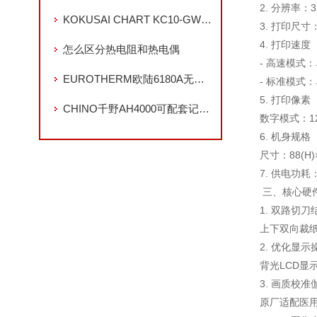
2. 分辨率：
KOKUSAI CHART KC10-GWC/KC10-GMC壁挂式温湿度记录仪
3. 打印尺寸
4. 打印速度
怎么区分热电阻和热电偶
- 高速模式
EUROTHERM欧陆6180A无纸记录仪的工业级解决方案
- 标准模式：
5. 打印像素
CHINO千野AH4000可配套记录纸及色带
数字模式：128
6. 机身规格
尺寸：88(H
7. 供电功
三、核心硬
1. 双路切刀
上下双向裁
2. 优化显
背光LCD
3. 画质校
原厂适配医