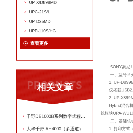
UP-X/D898MD
UPC-21S/L
UP-D25MD
UPP-110S/HG
查看更多
SONY索尼 U
一、型号区
1. UP-D8
相关文章
仅搭载USB
2. UP-X
Hybrid
线模块UPA-WU
千野DB1000B系列数字式程序调节仪（DB1011BS00-G0A）
二、基础核
大华千野 AH4000（多通道）与 AL4000（轻量化）记录仪对比
1. 打印方