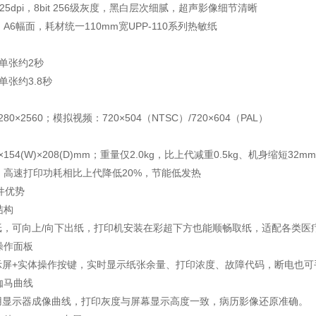
325dpi，8bit 256级灰度，黑白层次细腻，超声影像细节清晰
：A6幅面，耗材统一110mm宽UPP-110系列热敏纸
：单张约2秒
单张约3.8秒
0×2560；模拟视频：720×504（NTSC）/720×604（PAL）
)×154(W)×208(D)mm；重量仅2.0kg，比上代减重0.5kg、机身缩短
耗：高速打印功耗相比上代降低20%，节能低发热
件优势
结构
纸，可向上/向下出纸，打印机安装在彩超下方也能顺畅取纸，适配各类医
示操作面板
显示屏+实体操作按键，实时显示纸张余量、打印浓度、故障代码，断电也
准伽马曲线
用显示器成像曲线，打印灰度与屏幕显示高度一致，病历影像还原准确。