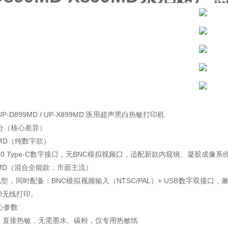
P-D899MD / UP-X899MD 医用超声黑白热敏打印机
分（核心差异）
99MD（纯数字款）
2.0 Type-C数字接口，无BNC模拟视频口，适配新款内窥镜、凝胶成
899MD（混合全能款，市面主流）
混合机型，同时配备：BNC模拟视频输入（NTSC/PAL）+ USB数字
10无线打印。
心参数
式：直接热敏，无需墨水、碳粉，仅专用热敏纸