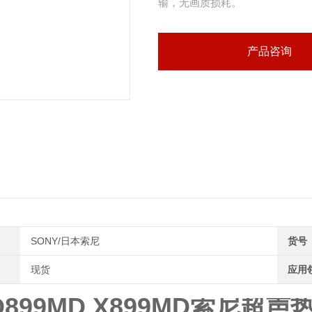
输，无画质损耗。
2. UP-X899MD（混合全能款
产品咨询
SONY/日本索尼
货号
现货
应用
-D899MD X899MD索尼超