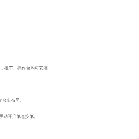
32mm，推车、操作台均可安装
疗台车布局。
可手动开启纸仓换纸。