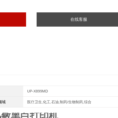
，市面主流）
在线客服
UP-X899MD
领域
医疗卫生,化工,石油,制药/生物制药,综合
声热敏黑白打印机