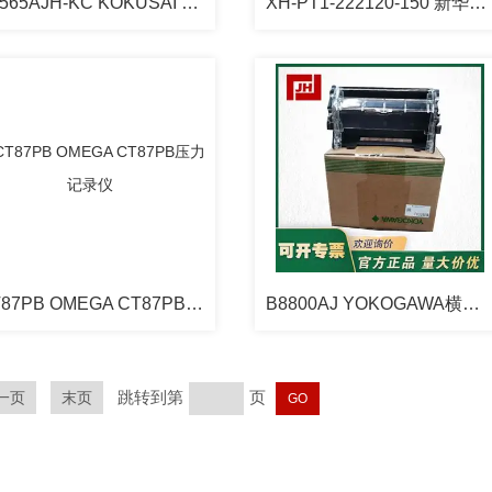
B9565AJH-KC KOKUSAI B9565AJH-KC记录纸
XH-PT1-222120-150 新华灭菌柜JUMO温度探头
CT87PB OMEGA CT87PB压力记录仪
B8800AJ YOKOGAWA横河 B8800AJ存纸盒
跳转到第
页
一页
末页