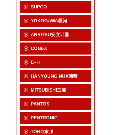
SUPCO
YOKOGAWA横河
ANRITSU安立计器
COBEX
E+H
HANYOUNG NUX韩荣
MITSUBISHI三菱
PANTOS
PENTRONIC
TOHO东邦