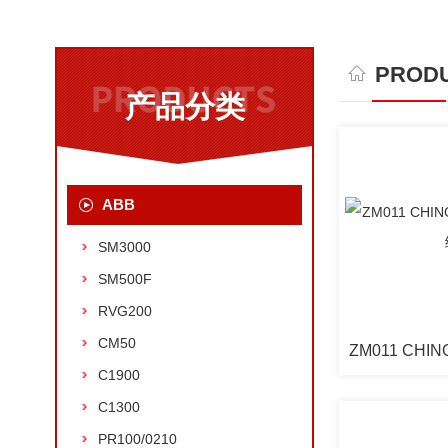
PRODU
产品分类
ABB
SM3000
SM500F
RVG200
CM50
C1900
C1300
PR100/0210