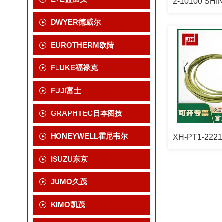
DWYER德威尔
EUROTHERM欧陆
FLUKE福禄克
FUJI富士
GRAPHTEC日本图技
HONEYWELL霍尼韦尔
ISUZU东京
JUMO久茂
KIMO凯茂