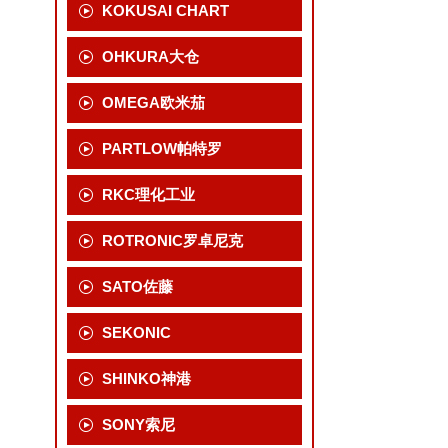
KOKUSAI CHART
OHKURA大仓
OMEGA欧米茄
PARTLOW帕特罗
RKC理化工业
ROTRONIC罗卓尼克
SATO佐藤
SEKONIC
SHINKO神港
SONY索尼